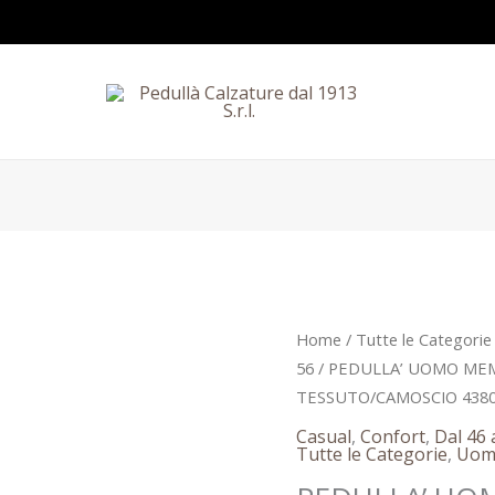
PEDULLA'
Home
/
Tutte le Categorie
UOMO
56
/ PEDULLA’ UOMO ME
MEMORY
TESSUTO/CAMOSCIO 438
FOARM
Casual
,
Confort
,
Dal 46 
COMFORT
Tutte le Categorie
,
Uom
FOR