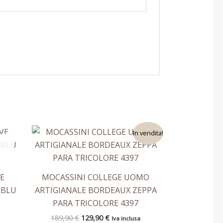
Il
Il
to
Questo
In vendita!
prezzo
prezzo
otto
prodotto
originale
attuale
era:
è:
ha
189,90 €.
129,90 €.
più
E
MOCASSINI COLLEGE UOMO
ti.
varianti.
 BLU
ARTIGIANALE BORDEAUX ZEPPA
Le
PARA TRICOLORE 4397
ni
opzioni
189,90
€
129,90
€
Iva inclusa
ono
possono