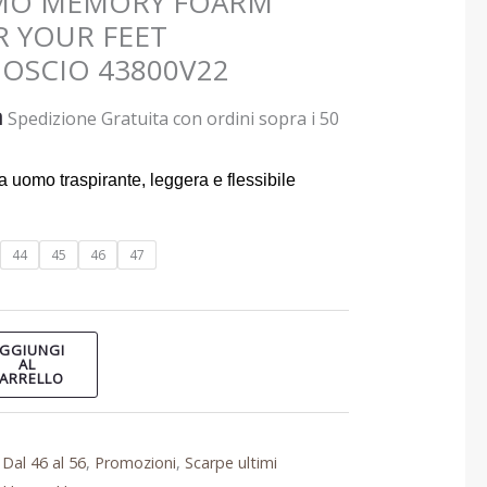
OMO MEMORY FOARM
 YOUR FEET
OSCIO 43800V22
a
Spedizione Gratuita con ordini sopra i 50
a uomo traspirante, leggera e flessibile
44
45
46
47
GGIUNGI
AL
ARRELLO
,
Dal 46 al 56
,
Promozioni
,
Scarpe ultimi