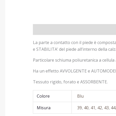
Descrizione
Informazioni aggiuntive
R
La parte a contatto con il piede è compos
e STABILITA’ del piede all’interno della calz
Particolare schiuma poliuretanica a cellula 
Ha un effetto AVVOLGENTE e AUTOMODELLAN
Tessuto rigido, forato e ASSORBENTE.
Colore
Blu
Misura
39
,
40
,
41
,
42
,
43
,
44