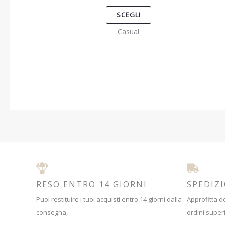
essere
SCEGLI
scelte
Casual
nella
pagina
del
prodotto
RESO ENTRO 14 GIORNI
SPEDIZ
Puoi restituire i tuoi acquisti entro 14 giorni dalla
Approfitta de
consegna,
ordini superi