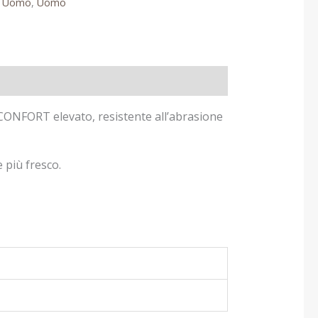
,
Uomo
,
Uomo
CONFORT elevato, resistente all’abrasione
e più fresco.