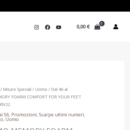
0,00
€
/
Misure Speciali
/
Uomo
/
Dal 46 al
MORY FOARM COMFORT FOR YOUR FEET
00V22
al 56
,
Promozioni
,
Scarpe ultimi numeri
,
o
,
Uomo