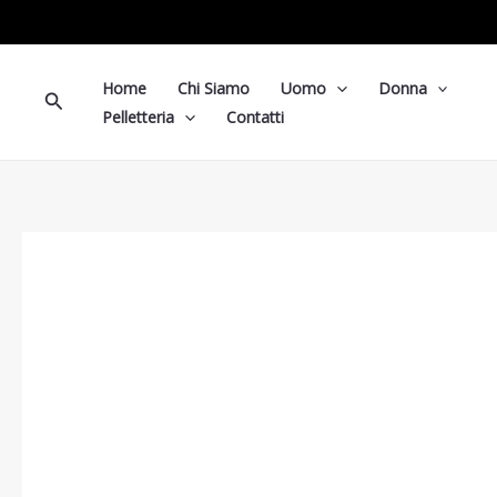
Vai
al
contenuto
Home
Chi Siamo
Uomo
Donna
Cerca
Pelletteria
Contatti