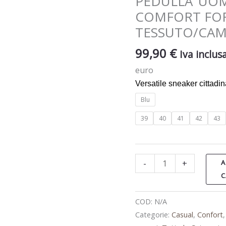
PEDULLA’ U
YOUR
COMFORT FOR
FEET
TESSUTO/CAM
TESSUTO/CAMOSCIO
43800V22
99,90
€
Iva inclus
quantità
euro
Versatile sneaker cittadin
Blu
39
40
41
42
43
-
+
A
C
COD:
N/A
Categorie:
Casual
,
Confort