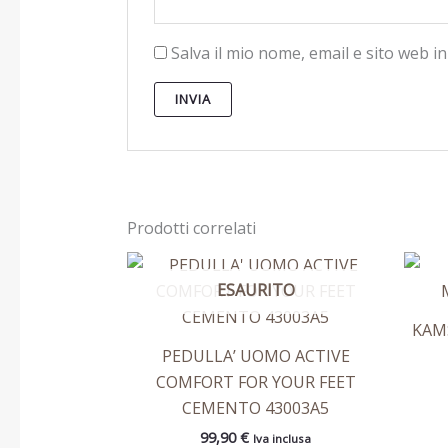
Salva il mio nome, email e sito web 
Prodotti correlati
Questo
ESAURITO
prodotto
ha
KAM
più
PEDULLA’ UOMO ACTIVE
varianti.
COMFORT FOR YOUR FEET
Le
CEMENTO 43003A5
opzioni
99,90
€
Iva inclusa
possono