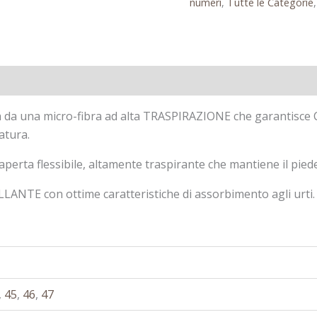
numeri
,
Tutte le Categorie
ecensioni (0)
ta da una micro-fibra ad alta TRASPIRAZIONE che garantisce 
atura.
aperta flessibile, altamente traspirante che mantiene il pied
TE con ottime caratteristiche di assorbimento agli urti.
,
45
,
46
,
47