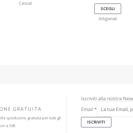
Casual
essere
esse
SCEGLI
scelte
scelt
Artigianali
nella
nella
pagina
pagi
del
del
prodotto
prod
Iscriviti alla nostra New
IONE GRATUITA
Email
*
lla spedizione gratuita per tutti gli
ISCRIVITI
ori a 50€.