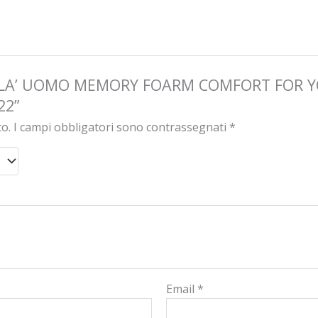
DULLA’ UOMO MEMORY FOARM COMFORT FOR 
22”
to.
I campi obbligatori sono contrassegnati
*
Email
*