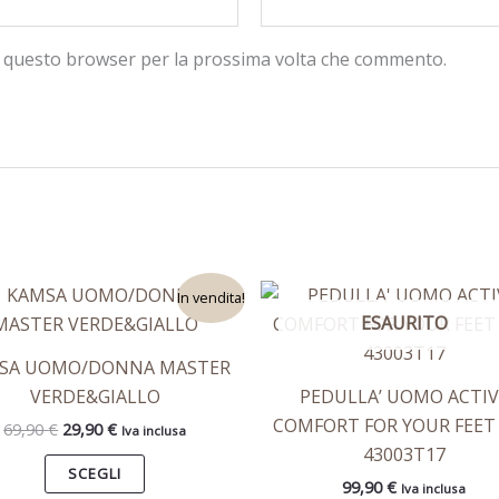
in questo browser per la prossima volta che commento.
Il
Il
Questo
Ques
In vendita!
prezzo
prezzo
ESAURITO
prodotto
prod
originale
attuale
era:
è:
ha
ha
SA UOMO/DONNA MASTER
69,90 €.
29,90 €.
più
più
VERDE&GIALLO
PEDULLA’ UOMO ACTIV
varianti.
varian
COMFORT FOR YOUR FEET
69,90
€
29,90
€
Iva inclusa
Le
Le
43003T17
opzioni
opzio
SCEGLI
99,90
€
Iva inclusa
possono
poss