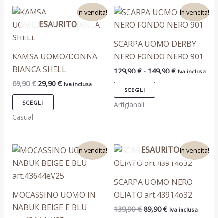
0
9
9
1
Il
Il
Fascia
Questo
Questo
In vendita!
In vendita!
0
0
2
prezzo
prezzo
di
€
9
ESAURITO
prodotto
prodotto
originale
attuale
prezzo:
.
€
€
,
era:
è:
da
ha
ha
.
.
9
SCARPA UOMO DERBY
69,90 €.
29,90 €.
129,90 €
0
più
più
a
KAMSA UOMO/DONNA
NERO FONDO NERO 901
varianti.
varianti.
149,90 €
T
T
T
T
€
BIANCA SHELL
129,90
€
-
149,90
€
Iva inclusa
Le
Le
69,90
€
29,90
€
Iva inclusa
opzioni
opzioni
SCEGLI
possono
possono
SCEGLI
Artigianali
essere
essere
Casual
scelte
scelte
nella
nella
Il
Il
Il
Il
ESAURITO
Questo
Questo
pagina
pagina
In vendita!
In vendita!
prezzo
prezzo
prezzo
prezzo
prodotto
prodotto
del
del
originale
attuale
originale
attuale
era:
è:
era:
è:
ha
ha
prodotto
prodotto
SCARPA UOMO NERO
199,90 €.
119,90 €.
139,90 €.
89,90 €.
più
più
MOCASSINO UOMO IN
OLIATO art.43914o32
varianti.
varianti.
NABUK BEIGE E BLU
139,90
€
89,90
€
Iva inclusa
Le
Le