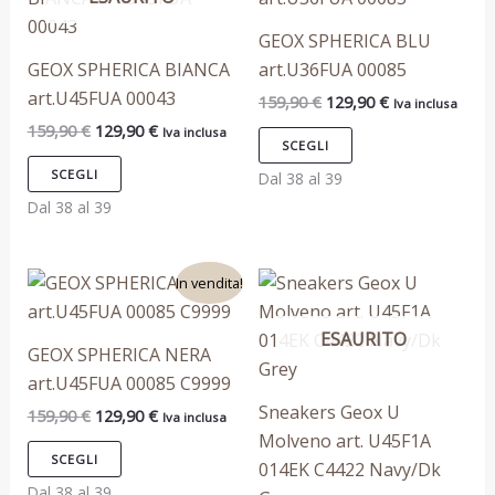
originale
attuale
originale
attuale
era:
è:
era:
è:
ha
ha
GEOX SPHERICA BLU
159,90 €.
129,90 €.
159,90 €.
129,90 €.
più
più
GEOX SPHERICA BIANCA
art.U36FUA 00085
varianti.
varianti.
art.U45FUA 00043
159,90
€
129,90
€
Iva inclusa
Le
Le
159,90
€
129,90
€
Iva inclusa
opzioni
opzioni
SCEGLI
possono
possono
SCEGLI
Dal 38 al 39
essere
essere
Dal 38 al 39
scelte
scelte
nella
nella
Il
Il
Questo
Questo
pagina
pagina
In vendita!
prezzo
prezzo
prodotto
prodotto
del
del
originale
attuale
era:
è:
ESAURITO
ha
ha
prodotto
prodotto
GEOX SPHERICA NERA
159,90 €.
129,90 €.
più
più
art.U45FUA 00085 C9999
varianti.
varianti.
Sneakers Geox U
159,90
€
129,90
€
Iva inclusa
Le
Le
Molveno art. U45F1A
opzioni
opzioni
SCEGLI
014EK C4422 Navy/Dk
possono
possono
Dal 38 al 39