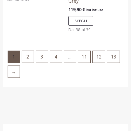
Grey
essere
essere
119,90
€
Iva inclusa
scelte
scelte
nella
nella
SCEGLI
pagina
pagina
Dal 38 al 39
del
del
prodotto
prodotto
1
2
3
4
…
11
12
13
→