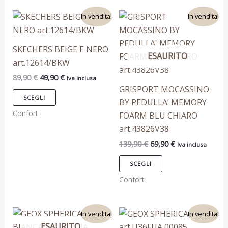
pagina
pagina
Il
Il
Il
Il
Questo
Questo
del
del
In vendita!
In vendita!
prezzo
prezzo
prezzo
prezzo
prodotto
prodotto
prodotto
prodotto
originale
attuale
originale
attuale
era:
è:
era:
è:
ha
ha
SKECHERS BEIGE E NERO
89,90 €.
49,90 €.
139,90 €.
69,90 €.
ESAURITO
più
più
art.12614/BKW
varianti.
varianti.
89,90
€
49,90
€
Iva inclusa
Le
Le
GRISPORT MOCASSINO
opzioni
opzioni
SCEGLI
BY PEDULLA’ MEMORY
possono
possono
Confort
FOARM BLU CHIARO
essere
essere
art.43826V38
scelte
scelte
139,90
€
69,90
€
Iva inclusa
nella
nella
pagina
pagina
SCEGLI
del
del
Confort
prodotto
prodotto
Il
Il
Il
Il
Questo
Questo
In vendita!
In vendita!
prezzo
prezzo
prezzo
prezzo
ESAURITO
prodotto
prodotto