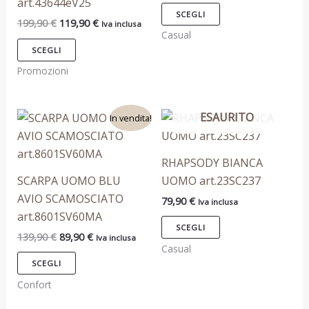
art.43644eV25
opzioni
opzioni
SCEGLI
199,90
€
119,90
€
Iva inclusa
possono
possono
Casual
essere
essere
SCEGLI
scelte
scelte
Promozioni
nella
nella
pagina
pagina
Il
Il
ESAURITO
Questo
Questo
del
del
In vendita!
prezzo
prezzo
prodotto
prodotto
prodotto
prodotto
originale
attuale
era:
è:
ha
ha
RHAPSODY BIANCA
139,90 €.
89,90 €.
più
più
SCARPA UOMO BLU
UOMO art.23SC237
varianti.
varianti.
AVIO SCAMOSCIATO
79,90
€
Iva inclusa
Le
Le
art.8601SV60MA
opzioni
opzioni
SCEGLI
139,90
€
89,90
€
Iva inclusa
possono
possono
Casual
essere
essere
SCEGLI
scelte
scelte
Confort
nella
nella