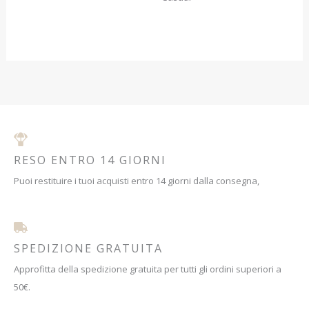
del
del
prodotto
prodotto
RESO ENTRO 14 GIORNI
Puoi restituire i tuoi acquisti entro 14 giorni dalla consegna,
SPEDIZIONE GRATUITA
Approfitta della spedizione gratuita per tutti gli ordini superiori a
50€.