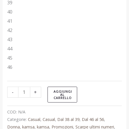
39
40
41
42
43
44
45
46
-
+
AGGIUNGI
AL
CARRELLO
COD:
N/A
Categorie:
Casual
,
Casual
,
Dal 38 al 39
,
Dal 46 al 56
,
Donna
,
kamsa
,
kamsa
,
Promozioni
,
Scarpe ultimi numeri
,