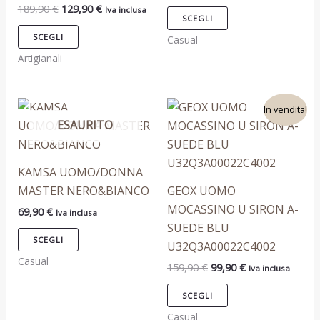
189,90
€
129,90
€
Iva inclusa
scelte
scelte
SCEGLI
nella
nella
SCEGLI
Casual
pagina
pagina
Artigianali
del
del
prodotto
prodotto
Il
Il
Questo
Questo
In vendita!
prezzo
prezzo
ESAURITO
prodotto
prodotto
originale
attuale
era:
è:
ha
ha
159,90 €.
99,90 €.
più
più
KAMSA UOMO/DONNA
varianti.
varianti.
MASTER NERO&BIANCO
GEOX UOMO
Le
Le
MOCASSINO U SIRON A-
69,90
€
Iva inclusa
opzioni
opzioni
SUEDE BLU
possono
possono
SCEGLI
U32Q3A00022C4002
essere
essere
Casual
159,90
€
99,90
€
Iva inclusa
scelte
scelte
nella
nella
SCEGLI
pagina
pagina
Casual