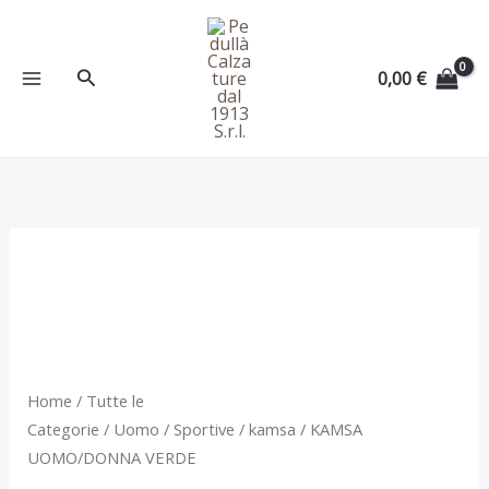
Vai
al
contenuto
Cerca
0,00
€
KAMSA
UOMO/DONNA
VERDE
quantità
Home
/
Tutte le
Categorie
/
Uomo
/
Sportive
/
kamsa
/ KAMSA
UOMO/DONNA VERDE