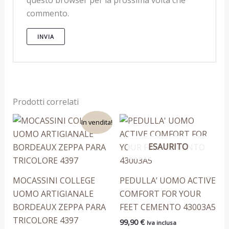
questo browser per la prossima volta che
commento.
Prodotti correlati
Il
Il
Questo
Questo
In vendita!
prezzo
prezzo
prodotto
prodotto
originale
attuale
era:
è:
ESAURITO
ha
ha
189,90 €.
129,90 €.
più
più
varianti.
varianti.
MOCASSINI COLLEGE
PEDULLA’ UOMO ACTIVE
Le
Le
UOMO ARTIGIANALE
COMFORT FOR YOUR
opzioni
opzioni
BORDEAUX ZEPPA PARA
FEET CEMENTO 43003A5
possono
possono
TRICOLORE 4397
99,90
€
Iva inclusa
essere
essere