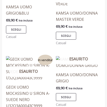
ha
ha
KAMSA UOMO
più
più
GRIGIO&BLU
KAMSA UOMO/DONNA
varianti.
varianti.
MASTER VERDE
69,90
€
Iva inclusa
Le
Le
69,90
€
Iva inclusa
opzioni
opzioni
SCEGLI
possono
possono
SCEGLI
Casual
essere
essere
Casual
scelte
scelte
nella
nella
Il
Il
ESAURITO
Questo
Questo
pagina
pagina
In vendita!
prezzo
prezzo
prodotto
prodotto
del
del
originale
attuale
era:
è:
ESAURITO
ha
ha
prodotto
prodotto
KAMSA UOMO/DONNA
159,90 €.
99,90 €.
più
più
GRIGIO
varianti.
varianti.
GEOX UOMO
69,90
€
Iva inclusa
Le
Le
MOCASSINO U SIRON A-
opzioni
opzioni
SCEGLI
SUEDE NERO
possono
possono
Casual
U32Q3A00043C9999