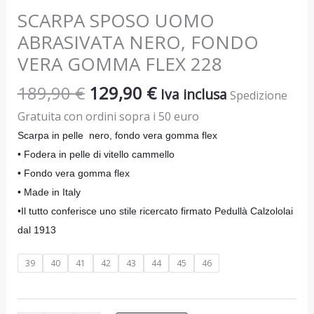
SCARPA SPOSO UOMO
ABRASIVATA NERO, FONDO
VERA GOMMA FLEX 228
189,90
€
129,90
€
Iva inclusa
Spedizione
Gratuita con ordini sopra i 50 euro
Scarpa in pelle nero, fondo vera gomma flex
• Fodera in pelle di vitello cammello
• Fondo
vera gomma flex
• Made in Italy
•Il tutto conferisce uno stile ricercato firmato Pedullà Calzololai
dal 1913
39
40
41
42
43
44
45
46