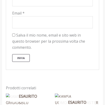
Email
*
Salva il mio nome, email e sito web in
questo browser per la prossima volta che
commento.
Prodotti correlati
ESAURITO
Questo
Questo
ESAURITO
prodotto
prodotto