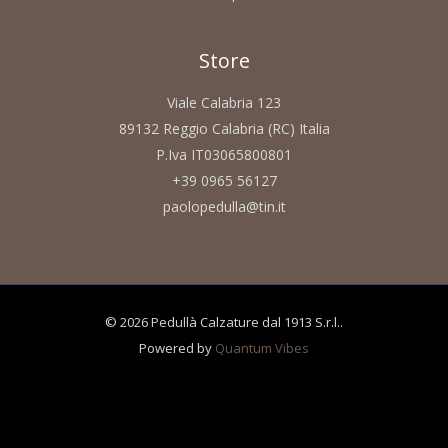
Store
Viale Calabria 123
89132 Reggio Calabria (RC) Italia
P.Iva IT03065800801
+39 0965 56127
paolopedulla@tin.it
© 2026 Pedullà Calzature dal 1913 S.r.l..
Powered by
Quantum Vibes