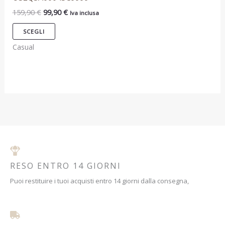
essere
essere
159,90
€
99,90
€
Iva inclusa
scelte
scelte
nella
nella
SCEGLI
pagina
pagina
Casual
del
del
prodotto
prodotto
RESO ENTRO 14 GIORNI
Puoi restituire i tuoi acquisti entro 14 giorni dalla consegna,