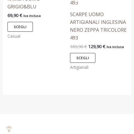
più
più
GRIGIO&BLU
varianti.
varianti.
SCARPE UOMO
69,90
€
Iva inclusa
Le
Le
ARTIGIANALI INGLESINA
opzioni
opzioni
SCEGLI
NERO ZEPPA TRICOLORE
possono
possono
Casual
493
essere
essere
189,90
€
129,90
€
Iva inclusa
scelte
scelte
nella
nella
SCEGLI
pagina
pagina
Artigianali
del
del
prodotto
prodotto