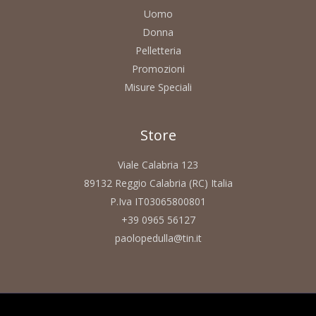
Uomo
Donna
Pelletteria
Promozioni
Misure Speciali
Store
Viale Calabria 123
89132 Reggio Calabria (RC) Italia
P.Iva IT03065800801
+39 0965 56127
paolopedulla@tin.it