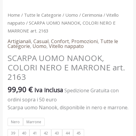
quantità
Home
/
Tutte le Categorie
/
Uomo
/
Cerimonia
/
Vitello
nappato
/ SCARPA UOMO NANOOK, COLORI NERO E
MARRONE art. 2163
Artigianali
,
Casual
,
Confort
,
Promozioni
,
Tutte le
Categorie
,
Uomo
,
Vitello nappato
SCARPA UOMO NANOOK,
COLORI NERO E MARRONE art.
2163
99,90
€
Iva inclusa
Spedizione Gratuita con
ordini sopra i 50 euro
Scarpa uomo Nanook, disponibile in nero e marrone.
Nero
Marrone
39
40
41
42
43
44
45