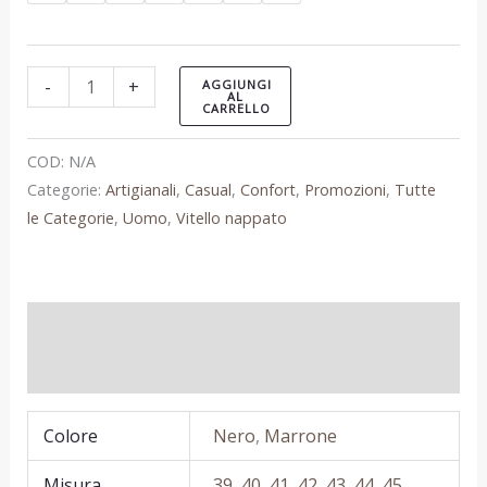
-
+
AGGIUNGI
AL
CARRELLO
COD:
N/A
Categorie:
Artigianali
,
Casual
,
Confort
,
Promozioni
,
Tutte
le Categorie
,
Uomo
,
Vitello nappato
Informazioni aggiuntive
Recensioni (0)
Colore
Nero
,
Marrone
Misura
39
,
40
,
41
,
42
,
43
,
44
,
45