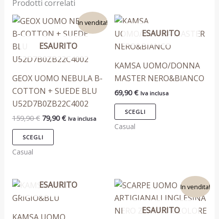
Prodotti correlati
Il
Il
Questo
Questo
In vendita!
prezzo
prezzo
ESAURITO
prodotto
prodotto
originale
attuale
era:
è:
ESAURITO
ha
ha
159,90 €.
79,90 €.
più
più
KAMSA UOMO/DONNA
varianti.
varianti.
GEOX UOMO NEBULA B-
MASTER NERO&BIANCO
Le
Le
COTTON + SUEDE BLU
69,90
€
Iva inclusa
opzioni
opzioni
U52D7B0ZB22C4002
possono
possono
SCEGLI
159,90
€
79,90
€
Iva inclusa
essere
essere
Casual
scelte
scelte
SCEGLI
nella
nella
Casual
pagina
pagina
del
del
Il
Il
ESAURITO
Questo
Questo
prodotto
prodotto
In vendita!
prezzo
prezzo
prodotto
prodotto
originale
attuale
era:
è:
ESAURITO
ha
ha
KAMSA UOMO
189,90 €.
129,90 €.