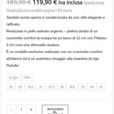
189,90
€
119,90
€
Iva inclusa
Spedizione
Gratuita con ordini sopra i 50 euro
Sandalo punta aperta è caratterizzata da uno stile elegante e
raffinato.
Realizzata in pelle satinato argento – platino,dotato di un
cuscinetto comfort la scarpa ha un tacco di 12 cm con Plateau
3 cm crea una silhouette audace.
È un modello esclusivo realizzato con un cuscinetto comfort
all’interno ed è
un autentico omaggio alla maestria di Ugo
Pedulla’
Grigio
ORO
35
36
36,5
37
37,5
38
38,5
39
40
41
-
+
AGGIUNGI
AL