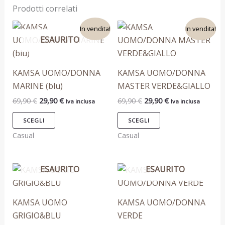
Prodotti correlati
Il
Il
Il
Il
Questo
Questo
In vendita!
In vendita!
prezzo
prezzo
prezzo
prezzo
ESAURITO
prodotto
prodotto
originale
attuale
originale
attuale
era:
è:
era:
è:
ha
ha
69,90 €.
29,90 €.
69,90 €.
29,90 €.
più
più
KAMSA UOMO/DONNA
KAMSA UOMO/DONNA
varianti.
varianti.
MARINE (blu)
MASTER VERDE&GIALLO
Le
Le
69,90
€
29,90
€
69,90
€
29,90
€
Iva inclusa
Iva inclusa
opzioni
opzioni
possono
possono
SCEGLI
SCEGLI
essere
essere
Casual
Casual
scelte
scelte
nella
nella
ESAURITO
ESAURITO
Questo
Questo
pagina
pagina
prodotto
prodotto
del
del
ha
ha
prodotto
prodotto
KAMSA UOMO
KAMSA UOMO/DONNA
più
più
GRIGIO&BLU
VERDE
varianti.
varianti.