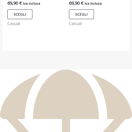
69,90
€
69,90
€
Iva inclusa
Iva inclusa
Le
Le
opzioni
opzioni
SCEGLI
SCEGLI
possono
possono
Casual
Casual
essere
essere
scelte
scelte
nella
nella
pagina
pagina
del
del
prodotto
prodotto