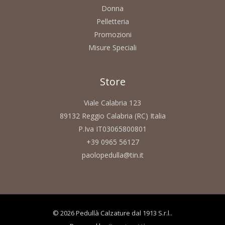
Donna
Pelletteria
Promozioni
Misure Speciali
Store
Viale Calabria 123
89132 Reggio Calabria (RC) Italia
P.Iva IT03065800801
+39 0965 56127
paolopedulla@tin.it
© 2026 Pedullà Calzature dal 1913 S.r.l..