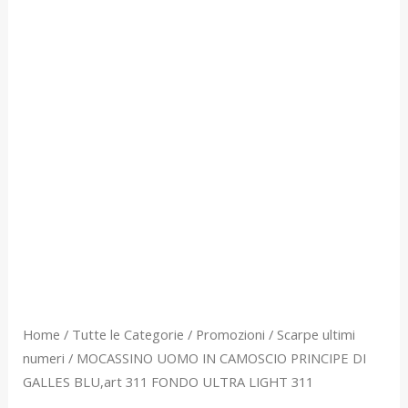
FONDO
ULTRA
LIGHT
311
quantità
Home
/
Tutte le Categorie
/
Promozioni
/
Scarpe ultimi
numeri
/ MOCASSINO UOMO IN CAMOSCIO PRINCIPE DI
GALLES BLU,art 311 FONDO ULTRA LIGHT 311