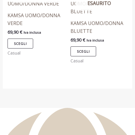
ESAURITO
prodotto
prodotto
ha
ha
KAMSA UOMO/DONNA
più
più
VERDE
KAMSA UOMO/DONNA
varianti.
varianti.
BLUETTE
69,90
€
Iva inclusa
Le
Le
69,90
€
Iva inclusa
opzioni
opzioni
SCEGLI
possono
possono
SCEGLI
Casual
essere
essere
Casual
scelte
scelte
nella
nella
pagina
pagina
del
del
prodotto
prodotto