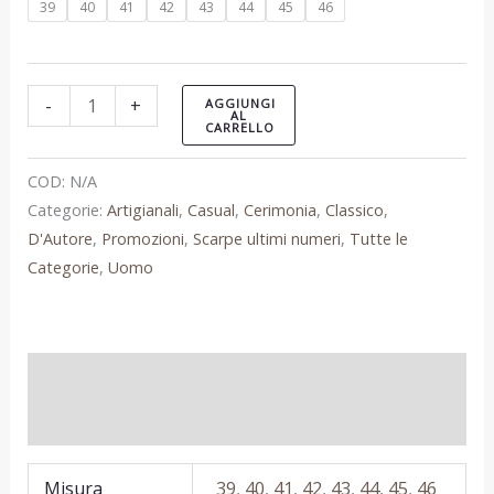
39
40
41
42
43
44
45
46
-
+
AGGIUNGI
AL
CARRELLO
COD:
N/A
Categorie:
Artigianali
,
Casual
,
Cerimonia
,
Classico
,
D'Autore
,
Promozioni
,
Scarpe ultimi numeri
,
Tutte le
Categorie
,
Uomo
Informazioni aggiuntive
Recensioni (0)
Misura
39
,
40
,
41
,
42
,
43
,
44
,
45
,
46