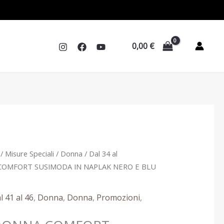
199,90 €.
129,90 €.
0,00
€
Il
/
Misure Speciali
/
Donna
/
Dal 34 al
prezzo
COMFORT SUSIMODA IN NAPLAK NERO E BLU
le
attuale
è:
l 41 al 46
,
Donna
,
Donna
,
Promozioni
,
 €.
129,90 €.