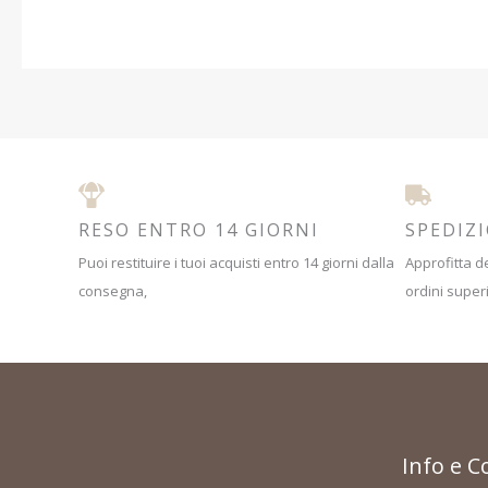
RESO ENTRO 14 GIORNI
SPEDIZ
Puoi restituire i tuoi acquisti entro 14 giorni dalla
Approfitta de
consegna,
ordini superi
Info e C