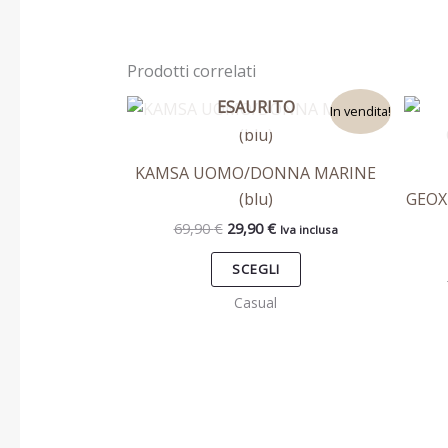
Prodotti correlati
Il
Il
ESAURITO
Questo
In vendita!
prezzo
prezzo
prodotto
originale
attuale
era:
è:
ha
KAMSA UOMO/DONNA MARINE
69,90 €.
29,90 €.
più
(blu)
GEOX
varianti.
69,90
€
29,90
€
Iva inclusa
Le
opzioni
SCEGLI
possono
Casual
essere
scelte
nella
pagina
del
prodotto