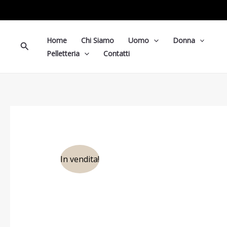
Vai
al
contenuto
Home
Chi Siamo
Uomo
Donna
Cerca
Pelletteria
Contatti
In vendita!