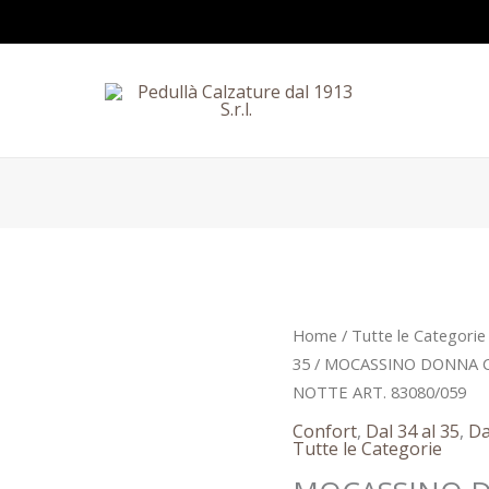
Il
MOCASSINO
Home
/
Tutte le Categorie
prezzo
DONNA
35
/ MOCASSINO DONNA 
origina
COMFORT
NOTTE ART. 83080/059
era:
SUSIMODA
Confort
,
Dal 34 al 35
,
Da
199,90
IN
Tutte le Categorie
NAPLAK