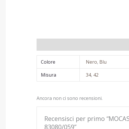
Informazioni aggiuntive
Recensioni (0)
Colore
Nero
,
Blu
Misura
34
,
42
Ancora non ci sono recensioni.
Recensisci per primo “MO
83080/059”