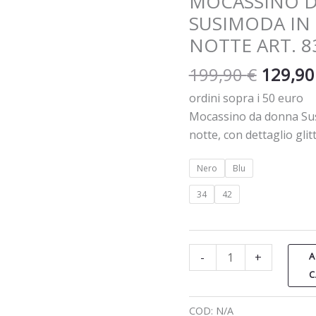
MOCASSINO 
NERO
SUSIMODA IN
E
NOTTE ART. 8
BLU
NOTTE
199,90
€
129,9
ART.
ordini sopra i 50 euro
83080/059
Mocassino da donna Susi
quantità
notte, con dettaglio glitt
Nero
Blu
34
42
-
+
A
C
COD:
N/A