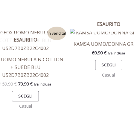
ESAURITO
Il
Il
Questo
Ques
In vendita!
prezzo
prezzo
ESAURITO
prodotto
prod
originale
attuale
KAMSA UOMO/DONNA GR
era:
è:
ha
ha
159,90 €.
79,90 €.
69,90
€
Iva inclusa
più
più
 UOMO NEBULA B-COTTON
varianti.
varian
SCEGLI
+ SUEDE BLU
Le
Le
U52D7B0ZB22C4002
Casual
opzioni
opzio
159,90
€
79,90
€
Iva inclusa
possono
poss
essere
esse
SCEGLI
scelte
scelt
Casual
nella
nella
pagina
pagi
del
del
prodotto
prod