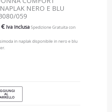
DONNA COMFORT
 NAPLAK NERO E BLU
3080/059
0
€
Iva inclusa
Spedizione Gratuita con
moda in naplak disponibile in nero e blu
er.
GGIUNGI
AL
ARRELLO