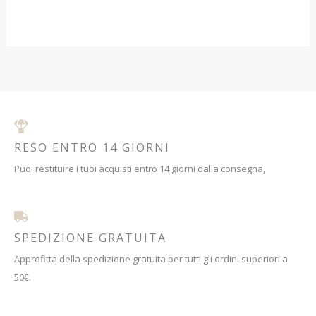
pagina
pagina
del
del
prodotto
prodotto
RESO ENTRO 14 GIORNI
Puoi restituire i tuoi acquisti entro 14 giorni dalla consegna,
SPEDIZIONE GRATUITA
Approfitta della spedizione gratuita per tutti gli ordini superiori a
50€.