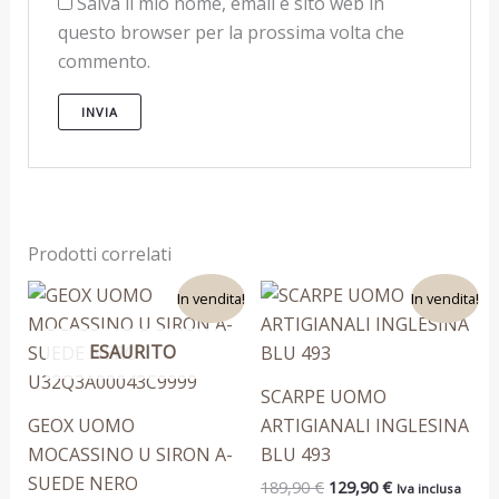
Salva il mio nome, email e sito web in
questo browser per la prossima volta che
commento.
Prodotti correlati
Il
Il
Il
Il
Questo
Questo
In vendita!
In vendita!
prezzo
prezzo
prezzo
prezzo
prodotto
prodotto
originale
attuale
originale
attuale
era:
è:
era:
è:
ESAURITO
ha
ha
159,90 €.
99,90 €.
189,90 €.
129,90 €.
più
più
SCARPE UOMO
varianti.
varianti.
GEOX UOMO
ARTIGIANALI INGLESINA
Le
Le
MOCASSINO U SIRON A-
BLU 493
opzioni
opzioni
SUEDE NERO
189,90
€
129,90
€
Iva inclusa
possono
possono