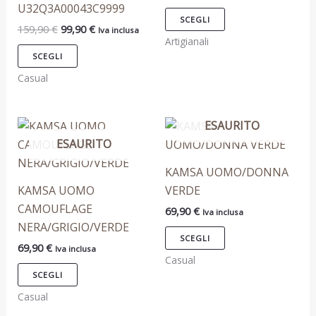
U32Q3A00043C9999
essere
essere
SCEGLI
159,90
€
99,90
€
Iva inclusa
scelte
scelte
Artigianali
nella
nella
SCEGLI
pagina
pagina
Casual
del
del
prodotto
prodotto
ESAURITO
Questo
Questo
ESAURITO
prodotto
prodotto
ha
ha
KAMSA UOMO/DONNA
più
più
KAMSA UOMO
VERDE
varianti.
varianti.
CAMOUFLAGE
69,90
€
Iva inclusa
Le
Le
NERA/GRIGIO/VERDE
opzioni
opzioni
SCEGLI
69,90
€
Iva inclusa
possono
possono
Casual
essere
essere
SCEGLI
scelte
scelte
Casual
nella
nella