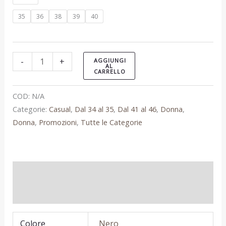
35
36
38
39
40
-
+
AGGIUNGI
AL
CARRELLO
COD:
N/A
Categorie:
Casual
,
Dal 34 al 35
,
Dal 41 al 46
,
Donna
,
Donna
,
Promozioni
,
Tutte le Categorie
Informazioni aggiuntive
Recensioni (0)
Colore
Nero