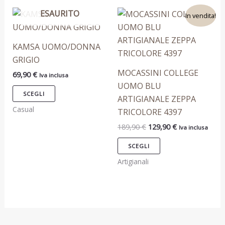
prodotto
prodotto
Il
Il
ESAURITO
Questo
Questo
In vendita!
prezzo
prezzo
prodotto
prodotto
originale
attuale
era:
è:
ha
ha
KAMSA UOMO/DONNA
189,90 €.
129,90 €.
più
più
GRIGIO
varianti.
varianti.
MOCASSINI COLLEGE
69,90
€
Iva inclusa
Le
Le
UOMO BLU
opzioni
opzioni
SCEGLI
ARTIGIANALE ZEPPA
possono
possono
Casual
TRICOLORE 4397
essere
essere
189,90
€
129,90
€
Iva inclusa
scelte
scelte
nella
nella
SCEGLI
pagina
pagina
Artigianali
del
del
prodotto
prodotto