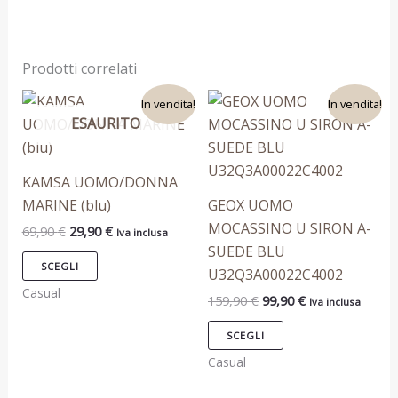
Prodotti correlati
Il
Il
Il
Il
Questo
Questo
In vendita!
In vendita!
prezzo
prezzo
prezzo
prezzo
ESAURITO
prodotto
prodotto
originale
attuale
originale
attuale
era:
è:
era:
è:
ha
ha
69,90 €.
29,90 €.
159,90 €.
99,90 €.
più
più
KAMSA UOMO/DONNA
varianti.
varianti.
MARINE (blu)
GEOX UOMO
Le
Le
MOCASSINO U SIRON A-
69,90
€
29,90
€
Iva inclusa
opzioni
opzioni
SUEDE BLU
possono
possono
SCEGLI
U32Q3A00022C4002
essere
essere
Casual
159,90
€
99,90
€
Iva inclusa
scelte
scelte
nella
nella
SCEGLI
pagina
pagina
Casual
del
del