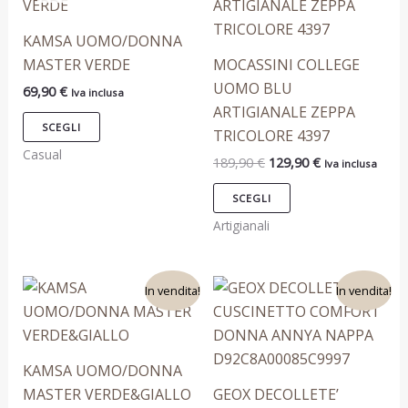
era:
è:
ha
ha
189,90 €.
129,90 €.
più
più
KAMSA UOMO/DONNA
varianti.
varianti.
MASTER VERDE
MOCASSINI COLLEGE
Le
Le
UOMO BLU
69,90
€
Iva inclusa
opzioni
opzioni
ARTIGIANALE ZEPPA
possono
possono
SCEGLI
TRICOLORE 4397
essere
essere
Casual
189,90
€
129,90
€
Iva inclusa
scelte
scelte
nella
nella
SCEGLI
pagina
pagina
Artigianali
del
del
prodotto
prodotto
Il
Il
Il
Il
Questo
Questo
In vendita!
In vendita!
prezzo
prezzo
prezzo
prezzo
prodotto
prodotto
originale
attuale
originale
attuale
era:
è:
era:
è:
ha
ha
69,90 €.
29,90 €.
129,90 €.
89,90 €.
più
più
KAMSA UOMO/DONNA
varianti.
varianti.
MASTER VERDE&GIALLO
GEOX DECOLLETE’
Le
Le