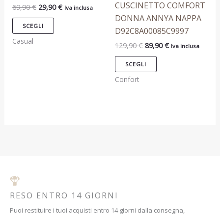
CUSCINETTO COMFORT
69,90
€
29,90
€
Iva inclusa
opzioni
opzioni
DONNA ANNYA NAPPA
possono
possono
SCEGLI
D92C8A00085C9997
essere
essere
Casual
129,90
€
89,90
€
Iva inclusa
scelte
scelte
nella
nella
SCEGLI
pagina
pagina
Confort
del
del
prodotto
prodotto
RESO ENTRO 14 GIORNI
Puoi restituire i tuoi acquisti entro 14 giorni dalla consegna,