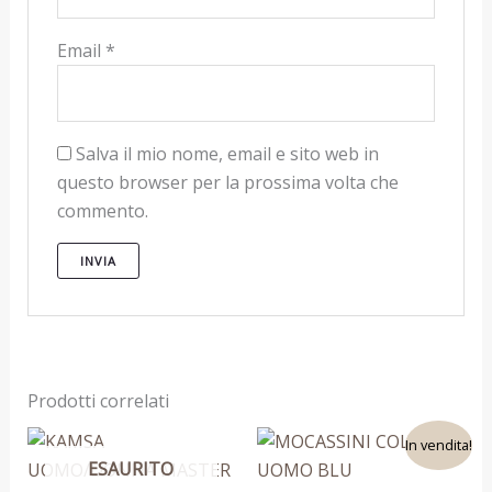
Email
*
Salva il mio nome, email e sito web in
questo browser per la prossima volta che
commento.
Prodotti correlati
Il
Il
Questo
Questo
In vendita!
prezzo
prezzo
ESAURITO
prodotto
prodotto
originale
attuale