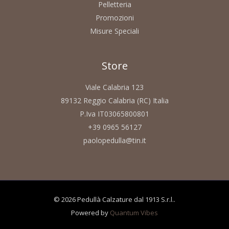
Pelletteria
Promozioni
Misure Speciali
Store
Viale Calabria 123
89132 Reggio Calabria (RC) Italia
P.Iva IT03065800801
+39 0965 56127
paolopedulla@tin.it
© 2026 Pedullà Calzature dal 1913 S.r.l..
Powered by
Quantum Vibes