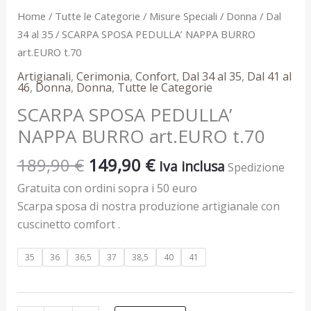
Home
/
Tutte le Categorie
/
Misure Speciali
/
Donna
/
Dal
34 al 35
/ SCARPA SPOSA PEDULLA’ NAPPA BURRO
art.EURO t.70
Artigianali
,
Cerimonia
,
Confort
,
Dal 34 al 35
,
Dal 41 al
46
,
Donna
,
Donna
,
Tutte le Categorie
SCARPA SPOSA PEDULLA’
NAPPA BURRO art.EURO t.70
189,90
€
149,90
€
Iva inclusa
Spedizione
Gratuita con ordini sopra i 50 euro
Scarpa sposa di nostra produzione artigianale con
cuscinetto comfort .
35
36
36,5
37
38,5
40
41