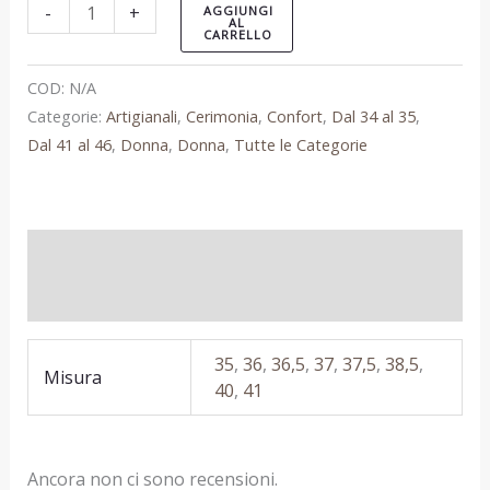
-
+
AGGIUNGI
AL
CARRELLO
COD:
N/A
Categorie:
Artigianali
,
Cerimonia
,
Confort
,
Dal 34 al 35
,
Dal 41 al 46
,
Donna
,
Donna
,
Tutte le Categorie
Informazioni aggiuntive
Recensioni (0)
35
,
36
,
36,5
,
37
,
37,5
,
38,5
,
Misura
40
,
41
Ancora non ci sono recensioni.