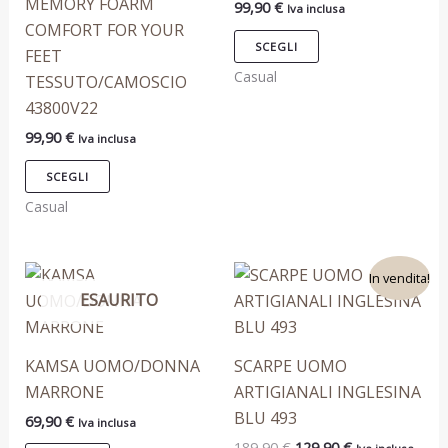
MEMORY FOARM
99,90
€
Iva inclusa
essere
essere
COMFORT FOR YOUR
scelte
scelte
SCEGLI
FEET
nella
nella
Casual
TESSUTO/CAMOSCIO
pagina
pagina
43800V22
del
del
99,90
€
Iva inclusa
prodotto
prodotto
SCEGLI
Casual
Il
Il
Questo
Questo
In vendita!
prezzo
prezzo
ESAURITO
prodotto
prodotto
originale
attuale
era:
è:
ha
ha
189,90 €.
129,90 €.
più
più
KAMSA UOMO/DONNA
SCARPE UOMO
varianti.
varianti.
MARRONE
ARTIGIANALI INGLESINA
Le
Le
BLU 493
69,90
€
Iva inclusa
opzioni
opzioni
189,90
€
129,90
€