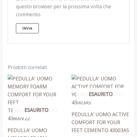
questo browser per la prossima volta che
commento.
Prodotti correlati
Questo
Questo
prodotto
prodotto
ESAURITO
ha
ha
più
più
ESAURITO
varianti.
varianti.
PEDULLA’ UOMO ACTIVE
Le
Le
COMFORT FOR YOUR
opzioni
opzioni
PEDULLA’ UOMO
FEET CEMENTO 43003A5
possono
possono