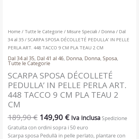
TACCO
9
CM
PLA
Home
/
Tutte le Categorie
/
Misure Speciali
/
Donna
/
Dal
TEAU
34 al 35
/ SCARPA SPOSA DÉCOLLETÉ PEDULLA’ IN PELLE
2
PERLA ART. 448 TACCO 9 CM PLA TEAU 2 CM
CM
Dal 34 al 35
,
Dal 41 al 46
,
Donna
,
Donna
,
Sposa
,
quantità
Tutte le Categorie
SCARPA SPOSA DÉCOLLETÉ
PEDULLA’ IN PELLE PERLA ART.
448 TACCO 9 CM PLA TEAU 2
CM
189,90
€
149,90
€
Iva inclusa
Spedizione
Gratuita con ordini sopra i 50 euro
Scarpa sposa Pedullà in pelle perlato, plantare con