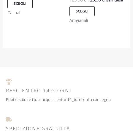
Iva inclusa
possono
possono
SCEGLI
essere
essere
SCEGLI
Casual
scelte
scelte
Artigianali
nella
nella
pagina
pagina
del
del
prodotto
prodotto
RESO ENTRO 14 GIORNI
Puoi restituire i tuoi acquisti entro 14 giorni dalla consegna,
SPEDIZIONE GRATUITA