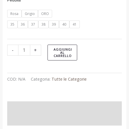
Pedulla’
Rosa
Grigio
ORO
35
36
37
38
39
40
41
-
+
AGGIUNGI
AL
CARRELLO
COD:
N/A
Categoria:
Tutte le Categorie
Informazioni aggiuntive
Recensioni (0)