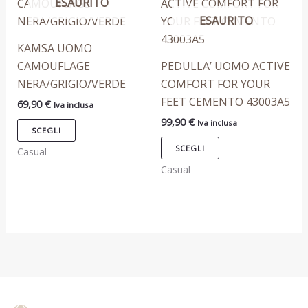
ESAURITO
prodotto
prodotto
prodotto
prodotto
ESAURITO
ha
ha
più
più
KAMSA UOMO
varianti.
varianti.
CAMOUFLAGE
PEDULLA’ UOMO ACTIVE
Le
Le
NERA/GRIGIO/VERDE
COMFORT FOR YOUR
opzioni
opzioni
FEET CEMENTO 43003A5
69,90
€
Iva inclusa
possono
possono
99,90
€
Iva inclusa
essere
essere
SCEGLI
scelte
scelte
SCEGLI
Casual
nella
nella
Casual
pagina
pagina
del
del
prodotto
prodotto