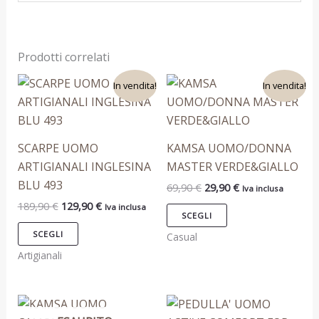
Prodotti correlati
Il
Il
Il
Il
Questo
Questo
In vendita!
In vendita!
prezzo
prezzo
prezzo
prezzo
prodotto
prodotto
originale
attuale
originale
attuale
era:
è:
era:
è:
ha
ha
189,90 €.
129,90 €.
69,90 €.
29,90 €.
più
più
SCARPE UOMO
KAMSA UOMO/DONNA
varianti.
varianti.
ARTIGIANALI INGLESINA
MASTER VERDE&GIALLO
Le
Le
BLU 493
69,90
€
29,90
€
Iva inclusa
opzioni
opzioni
189,90
€
129,90
€
Iva inclusa
possono
possono
SCEGLI
essere
essere
SCEGLI
Casual
scelte
scelte
Artigianali
nella
nella
pagina
pagina
Questo
Questo
del
del