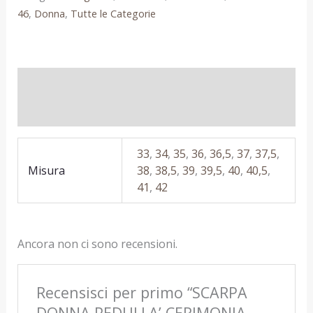
46
,
Donna
,
Tutte le Categorie
Informazioni aggiuntive
Recensioni (0)
33
,
34
,
35
,
36
,
36,5
,
37
,
37,5
,
Misura
38
,
38,5
,
39
,
39,5
,
40
,
40,5
,
41
,
42
Ancora non ci sono recensioni.
Recensisci per primo “SCARPA
DONNA PEDULLA’ CERIMONIA