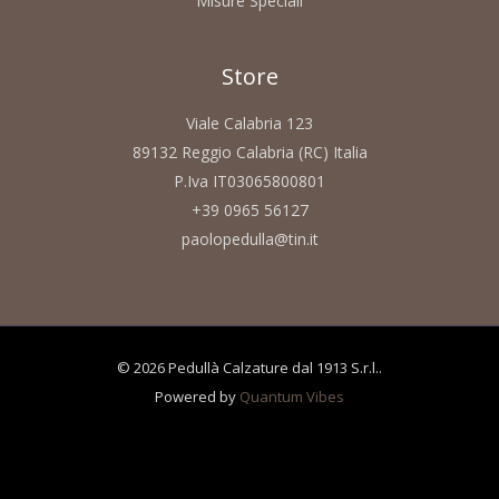
Misure Speciali
Store
Viale Calabria 123
89132 Reggio Calabria (RC) Italia
P.Iva IT03065800801
+39 0965 56127
paolopedulla@tin.it
© 2026 Pedullà Calzature dal 1913 S.r.l..
Powered by
Quantum Vibes