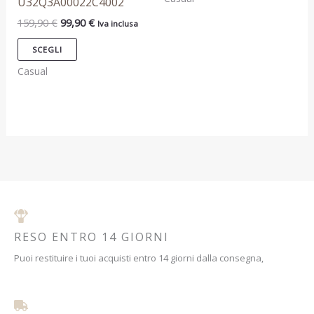
U32Q3A00022C4002
essere
essere
159,90
€
99,90
€
Iva inclusa
scelte
scelte
nella
nella
SCEGLI
pagina
pagina
Casual
del
del
prodotto
prodotto
RESO ENTRO 14 GIORNI
Puoi restituire i tuoi acquisti entro 14 giorni dalla consegna,