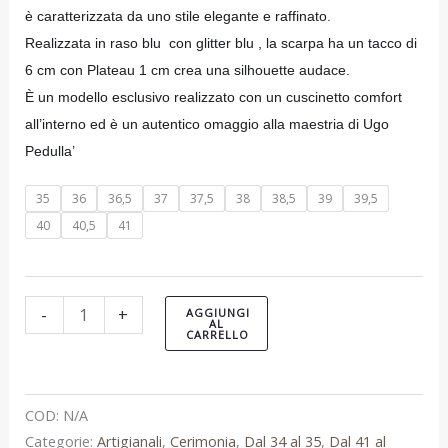
è caratterizzata da uno stile elegante e raffinato.
Realizzata in raso blu con glitter blu , la scarpa ha un tacco di
6 cm con Plateau 1 cm crea una silhouette audace.
È un modello esclusivo realizzato con un cuscinetto comfort
all’interno ed è
un autentico omaggio alla maestria di Ugo
Pedulla’
35
36
36,5
37
37,5
38
38,5
39
39,5
40
40,5
41
-
+
AGGIUNGI
AL
CARRELLO
COD:
N/A
Categorie:
Artigianali
,
Cerimonia
,
Dal 34 al 35
,
Dal 41 al