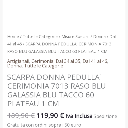
TACCO
60
PLATEAU
1
CM
Home
/
Tutte le Categorie
/
Misure Speciali
/
Donna
/
Dal
quantità
41 al 46
/ SCARPA DONNA PEDULLA’ CERIMONIA 7013
RASO BLU GALASSIA BLU TACCO 60 PLATEAU 1 CM
Artigianali
,
Cerimonia
,
Dal 34 al 35
,
Dal 41 al 46
,
Donna
,
Tutte le Categorie
SCARPA DONNA PEDULLA’
CERIMONIA 7013 RASO BLU
GALASSIA BLU TACCO 60
PLATEAU 1 CM
189,90
€
119,90
€
Iva inclusa
Spedizione
Gratuita con ordini sopra i 50 euro