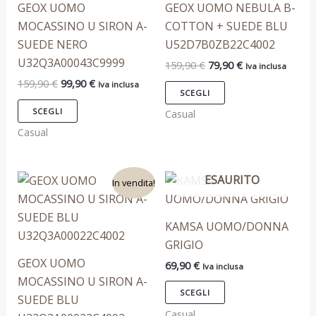
GEOX UOMO
GEOX UOMO NEBULA B-
Le
Le
MOCASSINO U SIRON A-
COTTON + SUEDE BLU
opzioni
opzioni
SUEDE NERO
U52D7B0ZB22C4002
possono
possono
U32Q3A00043C9999
159,90
€
79,90
€
Iva inclusa
essere
essere
159,90
€
99,90
€
Iva inclusa
scelte
scelte
SCEGLI
nella
nella
SCEGLI
Casual
pagina
pagina
Casual
del
del
prodotto
prodotto
Il
Il
ESAURITO
Questo
Questo
In vendita!
prezzo
prezzo
prodotto
prodotto
originale
attuale
era:
è:
ha
ha
KAMSA UOMO/DONNA
159,90 €.
99,90 €.
più
più
GRIGIO
varianti.
varianti.
GEOX UOMO
69,90
€
Iva inclusa
Le
Le
MOCASSINO U SIRON A-
opzioni
opzioni
SCEGLI
SUEDE BLU
possono
possono
Casual