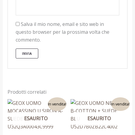
Salva il mio nome, email e sito web in
questo browser per la prossima volta che
commento.
Prodotti correlati
Il
Il
Il
Il
Questo
Questo
In vendita!
In vendita!
prezzo
prezzo
prezzo
prezzo
prodotto
prodotto
originale
attuale
originale
attuale
era:
è:
era:
è:
ESAURITO
ESAURITO
ha
ha
159,90 €.
99,90 €.
159,90 €.
79,90 €.
più
più
varianti.
varianti.