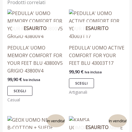
Prodotti correlati
Questo
Questo
prodotto
prodotto
ESAURITO
ESAURITO
ha
ha
più
più
varianti.
varianti.
PEDULLA’ UOMO
PEDULLA’ UOMO ACTIVE
Le
Le
MEMORY COMFORT FOR
COMFORT FOR YOUR
opzioni
opzioni
YOUR FEET BLU 43800V5
FEET BLU 43003T17
possono
possono
GRIGIO 43800V4
99,90
€
Iva inclusa
essere
essere
99,90
€
Iva inclusa
scelte
scelte
SCEGLI
nella
nella
SCEGLI
Artigianali
pagina
pagina
Casual
del
del
prodotto
prodotto
Il
Il
Il
Il
Questo
Questo
In vendita!
In vendita!
prezzo
prezzo
prezzo
prezzo
ESAURITO
prodotto
prodotto
originale
attuale
originale
attuale