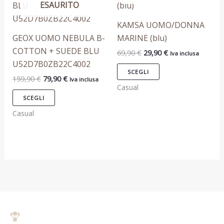
era:
è:
era:
è:
ESAURITO
ha
ha
159,90 €.
79,90 €.
69,90 €.
29,90 €.
più
più
KAMSA UOMO/DONNA
varianti.
varianti.
GEOX UOMO NEBULA B-
MARINE (blu)
Le
Le
COTTON + SUEDE BLU
69,90
€
29,90
€
Iva inclusa
opzioni
opzioni
U52D7B0ZB22C4002
possono
possono
SCEGLI
159,90
€
79,90
€
Iva inclusa
essere
essere
Casual
scelte
scelte
SCEGLI
nella
nella
Casual
pagina
pagina
del
del
prodotto
prodotto