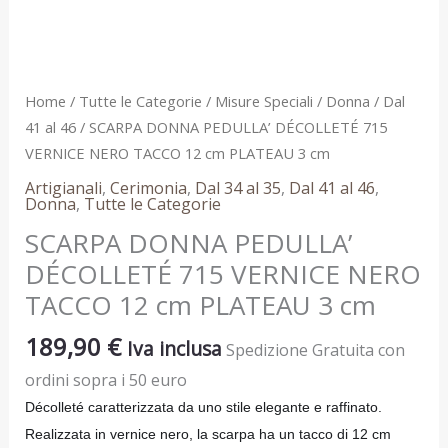
cm
PLATEAU
3
cm
Home
/
Tutte le Categorie
/
Misure Speciali
/
Donna
/
Dal
quantità
41 al 46
/ SCARPA DONNA PEDULLA’ DÉCOLLETÉ 715
VERNICE NERO TACCO 12 cm PLATEAU 3 cm
Artigianali
,
Cerimonia
,
Dal 34 al 35
,
Dal 41 al 46
,
Donna
,
Tutte le Categorie
SCARPA DONNA PEDULLA’
DÉCOLLETÉ 715 VERNICE NERO
TACCO 12 cm PLATEAU 3 cm
189,90
€
Iva inclusa
Spedizione Gratuita con
ordini sopra i 50 euro
Décolleté caratterizzata da uno stile elegante e raffinato.
Realizzata in vernice nero, la scarpa ha un tacco di 12 cm