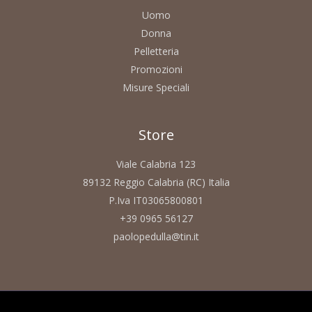
Uomo
Donna
Pelletteria
Promozioni
Misure Speciali
Store
Viale Calabria 123
89132 Reggio Calabria (RC) Italia
P.Iva IT03065800801
+39 0965 56127
paolopedulla@tin.it