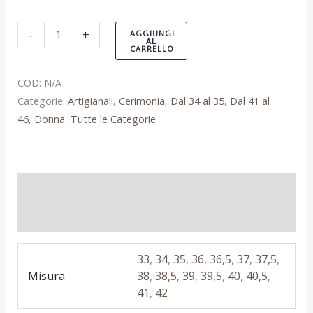
-
+
AGGIUNGI
AL
CARRELLO
COD:
N/A
Categorie:
Artigianali
,
Cerimonia
,
Dal 34 al 35
,
Dal 41 al
46
,
Donna
,
Tutte le Categorie
Informazioni aggiuntive
Recensioni (0)
33
,
34
,
35
,
36
,
36,5
,
37
,
37,5
,
Misura
38
,
38,5
,
39
,
39,5
,
40
,
40,5
,
41
,
42