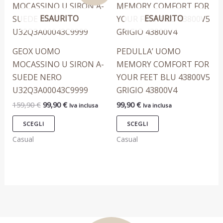
prodotto
prodotto
del
del
originale
attuale
era:
è:
ESAURITO
ESAURITO
ha
ha
prodotto
prodotto
159,90 €.
99,90 €.
più
più
varianti.
varianti.
GEOX UOMO
PEDULLA’ UOMO
Le
Le
MOCASSINO U SIRON A-
MEMORY COMFORT FOR
opzioni
opzioni
SUEDE NERO
YOUR FEET BLU 43800V5
possono
possono
U32Q3A00043C9999
GRIGIO 43800V4
essere
essere
159,90
€
99,90
€
99,90
€
Iva inclusa
Iva inclusa
scelte
scelte
nella
nella
SCEGLI
SCEGLI
pagina
pagina
Casual
Casual
del
del
prodotto
prodotto