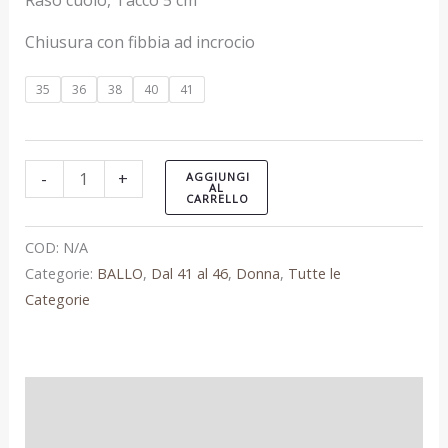
Raso cuoio, Tacco 5 cm
Chiusura con fibbia ad incrocio
35
36
38
40
41
-
+
AGGIUNGI
AL
CARRELLO
COD:
N/A
Categorie:
BALLO
,
Dal 41 al 46
,
Donna
,
Tutte le
Categorie
Informazioni aggiuntive
Recensioni (0)