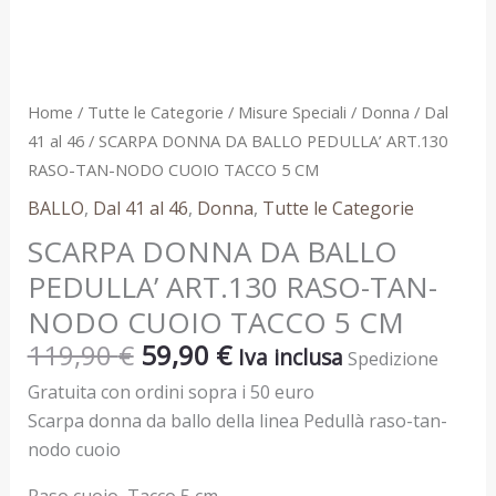
CUOIO
TACCO
5
CM
Home
/
Tutte le Categorie
/
Misure Speciali
/
Donna
/
Dal
quantità
41 al 46
/ SCARPA DONNA DA BALLO PEDULLA’ ART.130
RASO-TAN-NODO CUOIO TACCO 5 CM
BALLO
,
Dal 41 al 46
,
Donna
,
Tutte le Categorie
SCARPA DONNA DA BALLO
PEDULLA’ ART.130 RASO-TAN-
NODO CUOIO TACCO 5 CM
119,90
€
59,90
€
Iva inclusa
Spedizione
Gratuita con ordini sopra i 50 euro
Scarpa donna da ballo della linea Pedullà raso-tan-
nodo cuoio