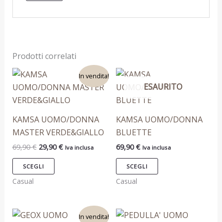
Prodotti correlati
Il
Il
Questo
Questo
In vendita!
prezzo
prezzo
ESAURITO
prodotto
prodotto
originale
attuale
era:
è:
ha
ha
69,90 €.
29,90 €.
più
più
KAMSA UOMO/DONNA
KAMSA UOMO/DONNA
varianti.
varianti.
MASTER VERDE&GIALLO
BLUETTE
Le
Le
69,90
€
29,90
€
69,90
€
Iva inclusa
Iva inclusa
opzioni
opzioni
possono
possono
SCEGLI
SCEGLI
essere
essere
Casual
Casual
scelte
scelte
nella
nella
Il
Il
Questo
Questo
pagina
pagina
In vendita!
prezzo
prezzo