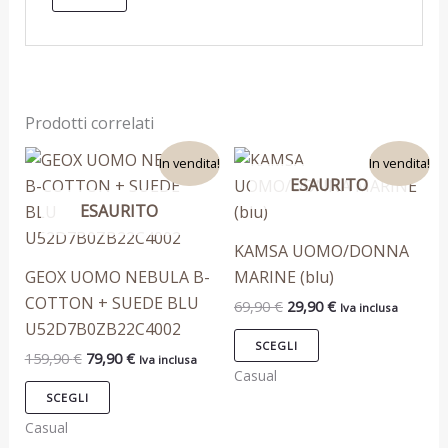
Prodotti correlati
Il
Il
Il
Il
Questo
Questo
In vendita!
In vendita!
prezzo
prezzo
prezzo
prezzo
ESAURITO
prodotto
prodotto
originale
attuale
originale
attuale
era:
è:
era:
è:
ESAURITO
ha
ha
159,90 €.
79,90 €.
69,90 €.
29,90 €.
più
più
KAMSA UOMO/DONNA
varianti.
varianti.
GEOX UOMO NEBULA B-
MARINE (blu)
Le
Le
COTTON + SUEDE BLU
69,90
€
29,90
€
Iva inclusa
opzioni
opzioni
U52D7B0ZB22C4002
possono
possono
SCEGLI
159,90
€
79,90
€
Iva inclusa
essere
essere
Casual
scelte
scelte
SCEGLI
nella
nella
Casual
pagina
pagina