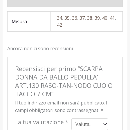
Recensioni (0)
34
,
35
,
36
,
37
,
38
,
39
,
40
,
41
,
Misura
42
Ancora non ci sono recensioni.
Recensisci per primo “SCARPA
DONNA DA BALLO PEDULLA’
ART.130 RASO-TAN-NODO CUOIO
TACCO 7 CM”
Il tuo indirizzo email non sarà pubblicato.
I
campi obbligatori sono contrassegnati
*
La tua valutazione
*