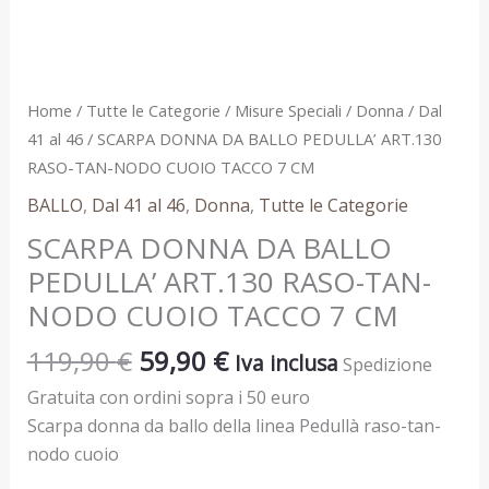
CUOIO
TACCO
7
CM
Home
/
Tutte le Categorie
/
Misure Speciali
/
Donna
/
Dal
quantità
41 al 46
/ SCARPA DONNA DA BALLO PEDULLA’ ART.130
RASO-TAN-NODO CUOIO TACCO 7 CM
BALLO
,
Dal 41 al 46
,
Donna
,
Tutte le Categorie
SCARPA DONNA DA BALLO
PEDULLA’ ART.130 RASO-TAN-
NODO CUOIO TACCO 7 CM
119,90
€
59,90
€
Iva inclusa
Spedizione
Gratuita con ordini sopra i 50 euro
Scarpa donna da ballo della linea Pedullà raso-tan-
nodo cuoio