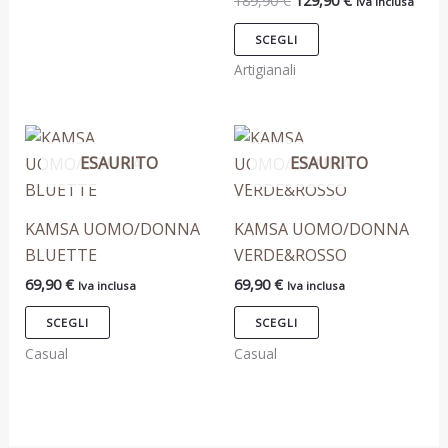
189,90
€
129,90
€
Iva inclusa
scelte
scelte
nella
nella
SCEGLI
pagina
pagina
Artigianali
del
del
prodotto
prodotto
Questo
Questo
ESAURITO
ESAURITO
prodotto
prodotto
ha
ha
più
più
KAMSA UOMO/DONNA
KAMSA UOMO/DONNA
varianti.
varianti.
BLUETTE
VERDE&ROSSO
Le
Le
69,90
€
69,90
€
Iva inclusa
Iva inclusa
opzioni
opzioni
possono
possono
SCEGLI
SCEGLI
essere
essere
Casual
Casual
scelte
scelte
nella
nella
pagina
pagina