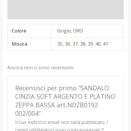
Informazioni aggiuntive
Recensioni (0)
Colore
Grigio
,
ORO
Misura
35
,
36
,
37
,
38
,
39
,
40
,
41
Ancora non ci sono recensioni.
Recensisci per primo “SANDALO
CINZIA SOFT ARGENTO E PLATINO
ZEPPA BASSA art.NDZB0192
002/004”
Il tuo indirizzo email non sarà pubblicato.
I
campi obbligatori sono contrassegnati
*