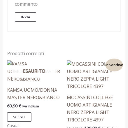
commento.
Prodotti correlati
Il
Il
Questo
Questo
In vendita!
prezzo
prezzo
ESAURITO
prodotto
prodotto
originale
attuale
era:
è:
ha
ha
189,90 €.
129,90 €.
più
più
KAMSA UOMO/DONNA
varianti.
varianti.
MASTER NERO&BIANCO
MOCASSINI COLLEGE
Le
Le
UOMO ARTIGIANALE
69,90
€
Iva inclusa
opzioni
opzioni
NERO ZEPPA LIGHT
possono
possono
SCEGLI
TRICOLORE 4397
essere
essere
Casual