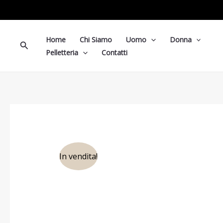
Vai
al
contenuto
Home
Chi Siamo
Uomo
Donna
Cerca
Pelletteria
Contatti
In vendita!