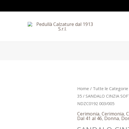
Il
SANDALO
Home
/
Tutte le Categorie
prezzo
CINZIA
35
/ SANDALO CINZIA SOF
origina
SOFT
NDZC0192 003/005
era:
ARGENTO
Cerimonia
,
Cerimonia
,
C
149,90
E
Dal 41 al 46
,
Donna
,
Do
PLATINO