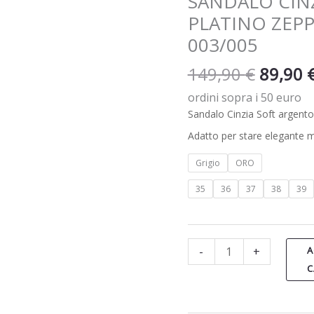
SANDALO CIN
ZEPPA
PLATINO ZEPP
ALTA
003/005
art.
NDZC0192
149,90
€
89,90
003/005
ordini sopra i 50 euro
quantità
Sandalo Cinzia Soft argento 
Adatto per stare elegante m
Grigio
ORO
35
36
37
38
39
-
+
A
C