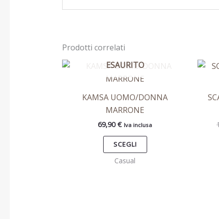
Prodotti correlati
ESAURITO
Questo
prodotto
ha
KAMSA UOMO/DONNA
SC
più
MARRONE
varianti.
69,90
€
Iva inclusa
Le
opzioni
SCEGLI
possono
Casual
essere
scelte
nella
pagina
del