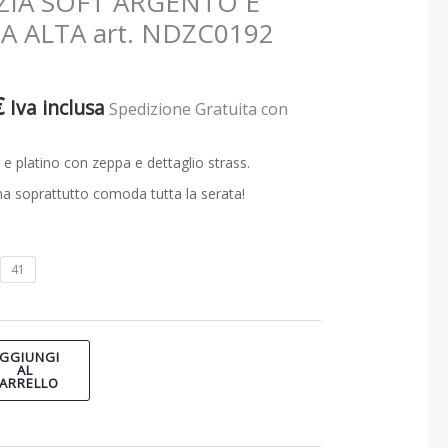
ZIA SOFT ARGENTO E
A ALTA art. NDZC0192
€
Iva inclusa
Spedizione Gratuita con
e platino con zeppa e dettaglio strass.
a soprattutto comoda tutta la serata!
41
GGIUNGI
AL
ARRELLO