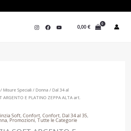
era:
è:
149,90 €.
89,90 €.
0,00
€
Il
/
Misure Speciali
/
Donna
/
Dal 34 al
prezzo
T ARGENTO E PLATINO ZEPPA ALTA art.
le
attuale
è:
inzia Soft
,
Confort
,
Confort
,
Dal 34 al 35
,
 €.
89,90 €.
nna
,
Promozioni
,
Tutte le Categorie