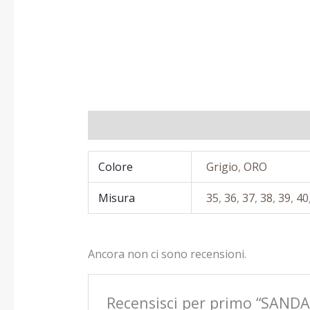
Informazioni aggiuntive
Recensioni (0)
Colore
Grigio
,
ORO
Misura
35
,
36
,
37
,
38
,
39
,
40
Ancora non ci sono recensioni.
Recensisci per primo “SAN