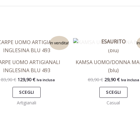
Il
Il
Il
Il
ESAURITO
Questo
Ques
In vendita!
I
prezzo
prezzo
prezzo
prezzo
prodotto
prod
originale
attuale
originale
attuale
era:
è:
era:
è:
ha
ha
ARPE UOMO ARTIGIANALI
KAMSA UOMO/DONNA MA
189,90 €.
129,90 €.
69,90 €.
29,90 €.
più
più
INGLESINA BLU 493
(blu)
varianti.
varian
189,90
€
129,90
€
69,90
€
29,90
€
Iva inclusa
Iva inclusa
Le
Le
opzioni
opzio
SCEGLI
SCEGLI
possono
poss
Artigianali
Casual
essere
esse
scelte
scelt
nella
nella
pagina
pagi
del
del