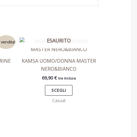
ESAURITO
to
Questo
n vendita!
otto
prodotto
ha
RINE
KAMSA UOMO/DONNA MASTER
più
NERO&BIANCO
ti.
varianti.
69,90
€
Iva inclusa
Le
ni
opzioni
SCEGLI
ono
possono
Casual
re
essere
e
scelte
nella
na
pagina
del