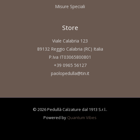
Misure Speciali
Store
Viale Calabria 123
89132 Reggio Calabria (RC) Italia
P.Iva IT03065800801
+39 0965 56127
paolopedulla@tin.it
© 2026 Pedullà Calzature dal 1913 S.r.l..
Powered by
Quantum Vibes