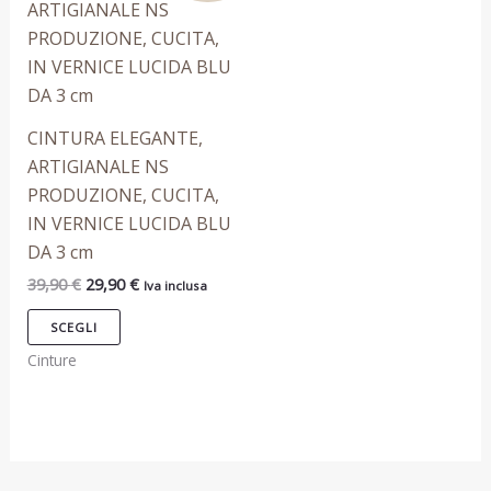
prodotto
0
9
9
1
originale
attuale
0
0
2
era:
è:
ha
€
9
39,90 €.
29,90 €.
più
.
€
€
,
.
.
9
varianti.
0
Le
CINTURA ELEGANTE,
T
T
T
T
€
opzioni
ARTIGIANALE NS
possono
PRODUZIONE, CUCITA,
essere
IN VERNICE LUCIDA BLU
scelte
DA 3 cm
nella
39,90
€
29,90
€
Iva inclusa
pagina
del
SCEGLI
prodotto
Cinture