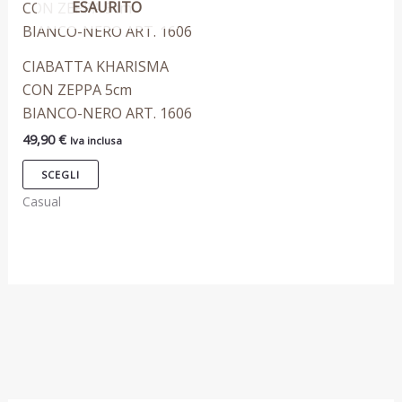
ESAURITO
prodotto
0
9
9
1
0
0
2
ha
€
9
più
.
€
€
,
CIABATTA KHARISMA
.
.
9
varianti.
CON ZEPPA 5cm
0
Le
BIANCO-NERO ART. 1606
T
T
T
T
€
opzioni
49,90
€
Iva inclusa
possono
essere
SCEGLI
scelte
Casual
nella
pagina
del
prodotto