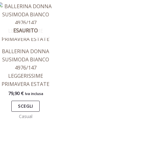
Questo
prodotto
ha
ESAURITO
più
varianti.
Le
BALLERINA DONNA
opzioni
SUSIMODA BIANCO
possono
4976/147
essere
LEGGERISSIME
scelte
PRIMAVERA ESTATE
nella
79,90
€
Iva inclusa
pagina
del
SCEGLI
prodotto
Casual