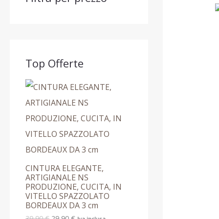
0
9
9
1
0
0
2
€
9
.
€
€
,
.
.
9
0
Top Offerte
€
CINTURA ELEGANTE,
ARTIGIANALE NS
PRODUZIONE, CUCITA, IN
VITELLO SPAZZOLATO
BORDEAUX DA 3 cm
39,90
€
29,90
€
Iva inclusa