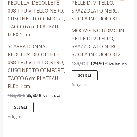
prodotto
prodotto
0
9
9
1
originale
attuale
originale
attuale
0
0
2
era:
è:
era:
è:
ha
ha
€
9
189,90 €.
89,90 €.
189,90 €.
129,90 €.
più
più
.
€
€
,
.
.
9
varianti.
varianti.
MOCASSINO UOMO IN
0
Le
Le
PELLE DI VITELLO,
T
T
T
T
€
opzioni
opzioni
SCARPA DONNA
SPAZZOLATO NERO,
possono
possono
PEDULLA’ DÉCOLLETÉ
SUOLA IN CUOIO 312
essere
essere
098 TPU VITELLO NERO,
189,90
€
129,90
€
Iva inclusa
scelte
scelte
CUSCINETTO COMFORT,
nella
nella
SCEGLI
TACCO 6 cm PLATEAU
pagina
pagina
Artigianali
FLEX 1 cm
del
del
189,90
€
89,90
€
Iva inclusa
prodotto
prodotto
SCEGLI
Artigianali