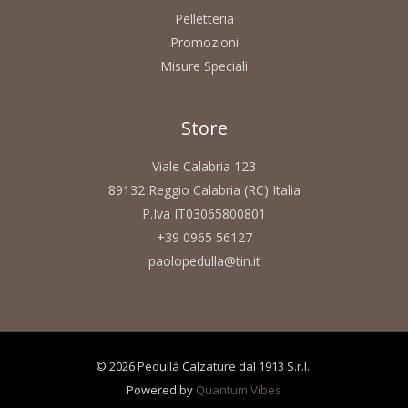
Pelletteria
Promozioni
Misure Speciali
Store
Viale Calabria 123
89132 Reggio Calabria (RC) Italia
P.Iva IT03065800801
+39 0965 56127
paolopedulla@tin.it
© 2026 Pedullà Calzature dal 1913 S.r.l..
Powered by
Quantum Vibes