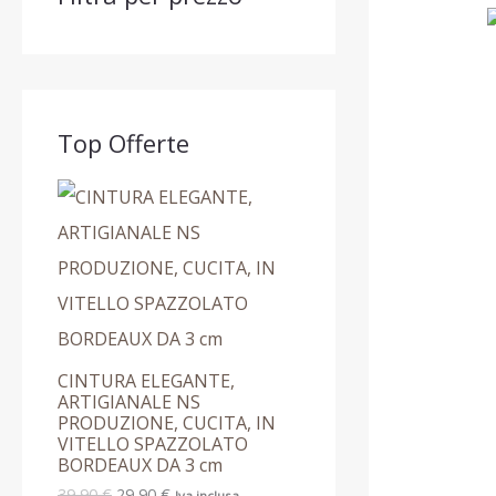
0
9
9
1
0
0
2
€
9
.
€
€
,
.
.
9
0
Top Offerte
€
CINTURA ELEGANTE,
ARTIGIANALE NS
PRODUZIONE, CUCITA, IN
VITELLO SPAZZOLATO
BORDEAUX DA 3 cm
39,90
€
29,90
€
Iva inclusa