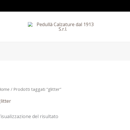
Home
/ Prodotti taggati “glitter”
litter
isualizzazione del risultato