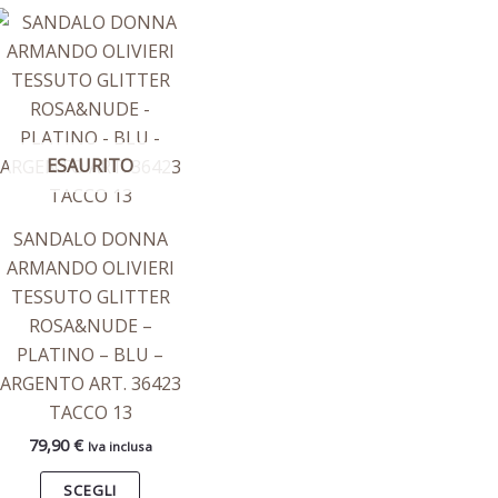
Questo
prodotto
ha
più
varianti.
ESAURITO
Le
opzioni
possono
SANDALO DONNA
essere
ARMANDO OLIVIERI
scelte
TESSUTO GLITTER
nella
ROSA&NUDE –
pagina
PLATINO – BLU –
del
ARGENTO ART. 36423
prodotto
TACCO 13
79,90
€
Iva inclusa
SCEGLI