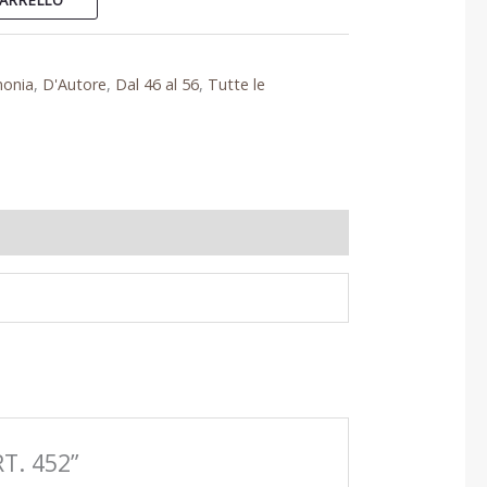
ARRELLO
monia
,
D'Autore
,
Dal 46 al 56
,
Tutte le
T. 452”