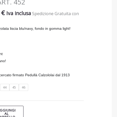
RT. 452
0
€
Iva inclusa
Spedizione Gratuita con
zolata liscia blu/navy, fondo in gomma light!
ht
ano!
ricercato firmato Pedullà Calzololai dal 1913
44
45
46
GGIUNGI
AL