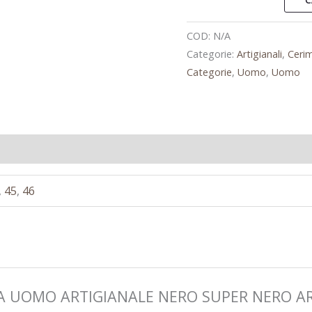
C
COD:
N/A
Categorie:
Artigianali
,
Ceri
Categorie
,
Uomo
,
Uomo
,
45
,
46
RPA UOMO ARTIGIANALE NERO SUPER NERO AR