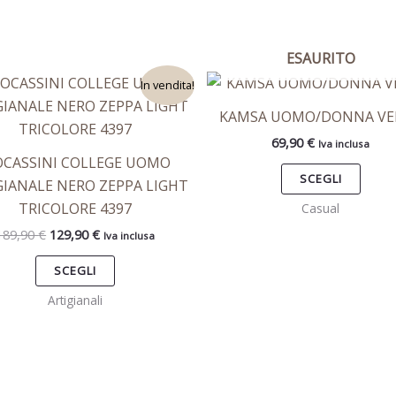
ESAURITO
Il
Il
Questo
Ques
In vendita!
prezzo
prezzo
prodotto
prod
originale
attuale
KAMSA UOMO/DONNA VE
era:
è:
ha
ha
189,90 €.
129,90 €.
69,90
€
Iva inclusa
più
più
CASSINI COLLEGE UOMO
varianti.
varian
SCEGLI
GIANALE NERO ZEPPA LIGHT
Le
Le
TRICOLORE 4397
Casual
opzioni
opzio
189,90
€
129,90
€
Iva inclusa
possono
poss
essere
esse
SCEGLI
scelte
scelt
Artigianali
nella
nella
pagina
pagi
del
del
prodotto
prod