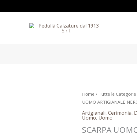
Il
SCARPA
Home
/
Tutte le Categorie
prezzo
UOMO
UOMO ARTIGIANALE NERO
origina
ARTIGIANALE
Artigianali
,
Cerimonia
,
D
era:
NERO
Uomo
,
Uomo
189,90
SUPER
SCARPA UOMO
NERO