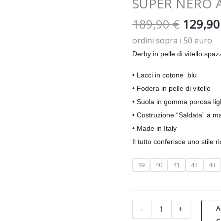
SUPER NERO A
ART.
452
189,90
€
129,9
quantità
ordini sopra i 50 euro
Derby in pelle di vitello spaz
• Lacci in cotone blu
• Fodera in pelle di vitello
• Suola in gomma porosa lig
• Costruzione “Saldata” a m
• Made in Italy
Il tutto conferisce uno stile 
39
40
41
42
43
-
+
A