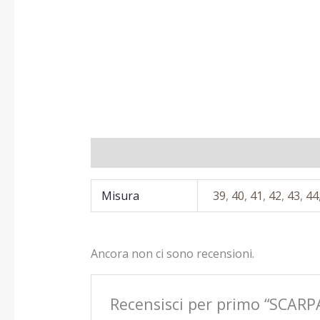
Informazioni aggiuntive
Recensioni (0)
Misura
39
,
40
,
41
,
42
,
43
,
44
Ancora non ci sono recensioni.
Recensisci per primo “SCA