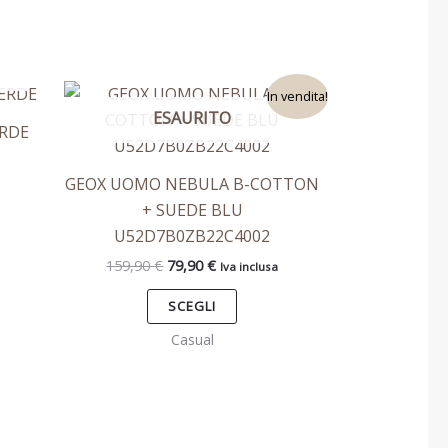
Il
Il
to
Questo
In vendita!
prezzo
prezzo
ESAURITO
otto
prodotto
originale
attuale
RDE
era:
è:
ha
159,90 €.
79,90 €.
più
GEOX UOMO NEBULA B-COTTON
ti.
varianti.
+ SUEDE BLU
Le
U52D7B0ZB22C4002
ni
opzioni
159,90
€
79,90
€
Iva inclusa
ono
possono
re
essere
SCEGLI
e
scelte
Casual
nella
na
pagina
del
otto
prodotto