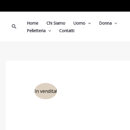
Vai
al
contenuto
Home
Chi Siamo
Uomo
Donna
Cerca
Pelletteria
Contatti
In vendita!