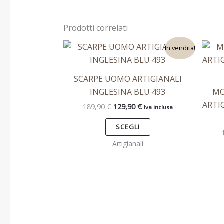
Prodotti correlati
Il
Il
Questo
In vendita!
prezzo
prezzo
prodotto
originale
attuale
era:
è:
ha
SCARPE UOMO ARTIGIANALI
189,90 €.
129,90 €.
più
INGLESINA BLU 493
MO
varianti.
ARTI
189,90
€
129,90
€
Iva inclusa
Le
opzioni
SCEGLI
possono
Artigianali
essere
scelte
nella
pagina
del
prodotto