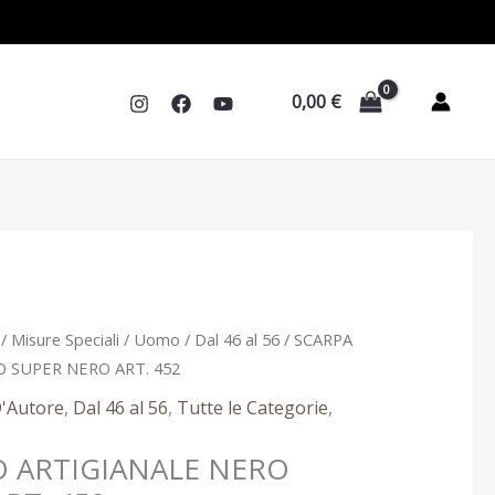
0,00
€
Il
/
Misure Speciali
/
Uomo
/
Dal 46 al 56
/ SCARPA
prezzo
 SUPER NERO ART. 452
le
attuale
'Autore
,
Dal 46 al 56
,
Tutte le Categorie
,
è:
 €.
129,90 €.
 ARTIGIANALE NERO