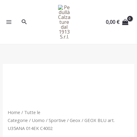
Vai
al
contenuto
Cerca
0,00
€
GEOX
BLU
art.
U35ANA
014EK
C4002
Home
/
Tutte le
quantità
Categorie
/
Uomo
/
Sportive
/
Geox
/ GEOX BLU art.
U35ANA 014EK C4002