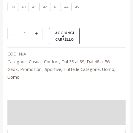
39
40
41
42
43
44
45
-
+
AGGIUNGI
AL
CARRELLO
COD:
N/A
Categorie:
Casual
,
Confort
,
Dal 38 al 39
,
Dal 46 al 56
,
Geox
,
Promozioni
,
Sportive
,
Tutte le Categorie
,
Uomo
,
Uomo
Informazioni aggiuntive
Recensioni (0)