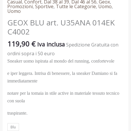
Casual
,
Confort
,
Dal 38 al 39
,
Dal 46 al 56
,
Geox
,
Promozioni
,
Sportive
,
Tutte le Categorie
,
Uomo
,
Uomo
GEOX BLU art. U35ANA 014EK
C4002
119,90
€
Iva inclusa
Spedizione Gratuita con
ordini sopra i 50 euro
Sneaker uomo ispirata al mondo del running, confortevole
e iper leggera. Intrisa di benessere, la sneaker Damiano si fa
immediatamente
notare per la tomaia in stile active in materiale tessuto tecnico
con suola
traspirante.
Blu