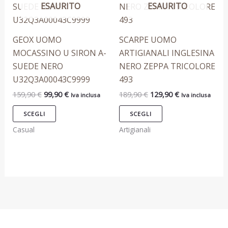
era:
è:
era:
è:
ESAURITO
ESAURITO
ha
ha
159,90 €.
99,90 €.
189,90 €.
129,90 €.
più
più
varianti.
varianti.
GEOX UOMO
SCARPE UOMO
Le
Le
MOCASSINO U SIRON A-
ARTIGIANALI INGLESINA
opzioni
opzioni
SUEDE NERO
NERO ZEPPA TRICOLORE
possono
possono
U32Q3A00043C9999
493
essere
essere
159,90
€
99,90
€
189,90
€
129,90
€
Iva inclusa
Iva inclusa
scelte
scelte
nella
nella
SCEGLI
SCEGLI
pagina
pagina
Casual
Artigianali
del
del
prodotto
prodotto