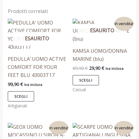
Prodotti correlati
Il
Il
Questo
Questo
In vendita!
prezzo
prezzo
ESAURITO
prodotto
prodotto
originale
attuale
era:
è:
ESAURITO
ha
ha
69,90 €.
29,90 €.
più
più
KAMSA UOMO/DONNA
varianti.
varianti.
PEDULLA’ UOMO ACTIVE
MARINE (blu)
Le
Le
COMFORT FOR YOUR
69,90
€
29,90
€
Iva inclusa
opzioni
opzioni
FEET BLU 43003T17
possono
possono
SCEGLI
99,90
€
Iva inclusa
essere
essere
Casual
scelte
scelte
SCEGLI
nella
nella
Artigianali
pagina
pagina
del
del
Il
Il
Il
Il
Questo
Questo
prodotto
prodotto
In vendita!
In vendita!
prezzo
prezzo
prezzo
prezzo
prodotto
prodotto
originale
attuale
originale
attuale