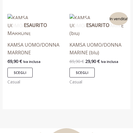
del
del
prodotto
prodotto
Il
Il
Questo
Questo
In vendita!
prezzo
prezzo
ESAURITO
ESAURITO
prodotto
prodotto
originale
attuale
era:
è:
ha
ha
69,90 €.
29,90 €.
più
più
KAMSA UOMO/DONNA
KAMSA UOMO/DONNA
varianti.
varianti.
MARRONE
MARINE (blu)
Le
Le
69,90
€
69,90
€
29,90
€
Iva inclusa
Iva inclusa
opzioni
opzioni
possono
possono
SCEGLI
SCEGLI
essere
essere
Casual
Casual
scelte
scelte
nella
nella
pagina
pagina
del
del
prodotto
prodotto