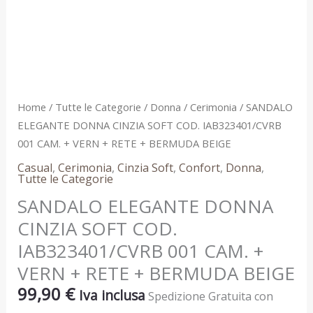
+
VERN
+
RETE
+
BERMUDA
Home
/
Tutte le Categorie
/
Donna
/
Cerimonia
/ SANDALO
BEIGE
ELEGANTE DONNA CINZIA SOFT COD. IAB323401/CVRB
quantità
001 CAM. + VERN + RETE + BERMUDA BEIGE
Casual
,
Cerimonia
,
Cinzia Soft
,
Confort
,
Donna
,
Tutte le Categorie
SANDALO ELEGANTE DONNA
CINZIA SOFT COD.
IAB323401/CVRB 001 CAM. +
VERN + RETE + BERMUDA BEIGE
99,90
€
Iva inclusa
Spedizione Gratuita con