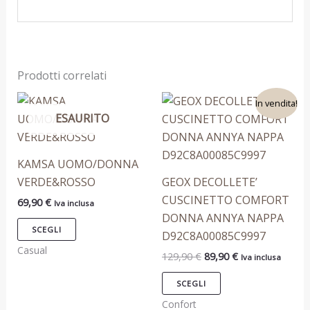
Prodotti correlati
Il
Il
Questo
Questo
In vendita!
prezzo
prezzo
ESAURITO
prodotto
prodotto
originale
attuale
era:
è:
ha
ha
129,90 €.
89,90 €.
più
più
KAMSA UOMO/DONNA
varianti.
varianti.
VERDE&ROSSO
GEOX DECOLLETE’
Le
Le
CUSCINETTO COMFORT
69,90
€
Iva inclusa
opzioni
opzioni
DONNA ANNYA NAPPA
possono
possono
SCEGLI
D92C8A00085C9997
essere
essere
Casual
129,90
€
89,90
€
Iva inclusa
scelte
scelte
nella
nella
SCEGLI
pagina
pagina
Confort